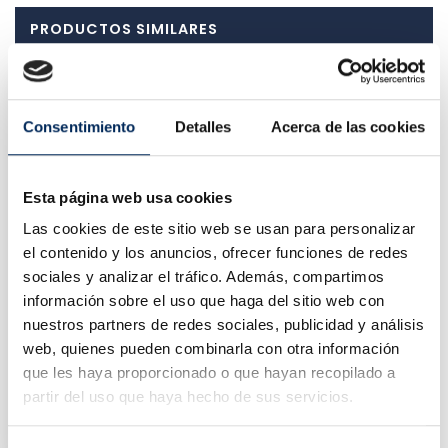
PRODUCTOS SIMILARES
Consentimiento
Detalles
Acerca de las cookies
Esta página web usa cookies
Las cookies de este sitio web se usan para personalizar
el contenido y los anuncios, ofrecer funciones de redes
sociales y analizar el tráfico. Además, compartimos
información sobre el uso que haga del sitio web con
nuestros partners de redes sociales, publicidad y análisis
web, quienes pueden combinarla con otra información
que les haya proporcionado o que hayan recopilado a
Pistola De Impacto 1/2"
partir del uso que haya hecho de sus servicios.
10/FD-2601
Precio
75,00 €