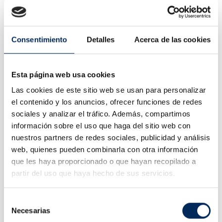
Precio
455,00 €
Consentimiento
Detalles
Acerca de las cookies
Esta página web usa cookies
Las cookies de este sitio web se usan para personalizar
el contenido y los anuncios, ofrecer funciones de redes
sociales y analizar el tráfico. Además, compartimos
información sobre el uso que haga del sitio web con
nuestros partners de redes sociales, publicidad y análisis
web, quienes pueden combinarla con otra información
que les haya proporcionado o que hayan recopilado a
Mordaza Industrial 33
partir del uso que haya hecho de sus servicios.
10/TRA8335
Precio
47,43 €
Selección
Necesarias
de