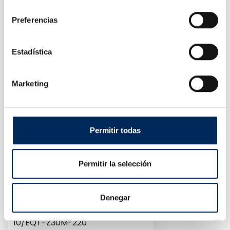
consentimiento
Preferencias
Estadística
Marketing
Permitir todas
Elevador De Parking
10/EQT-1127A
Permitir la selección
Precio
3.500,00 €
Denegar
Elevador De Tijera Móvil 3.0T
10/EQT-Z30M-220