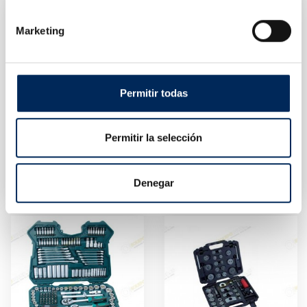
Marketing
Permitir todas
Permitir la selección
Kit Maletín Extractor Cubo De Ruedas
Juego Llaves Cazoleta Para Filtros
10/TRHS-E3525
0/39-BE630
Precio
Precio
Denegar
103,43 €
98,50 €