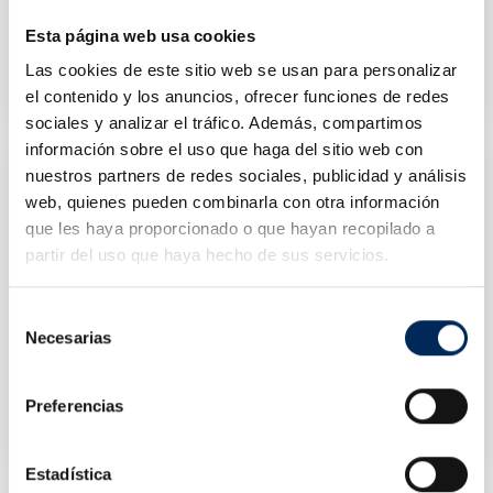
Esta página web usa cookies
Kit Maletín Medidor De Presión De Combustión De Aceite
Kit Maletín Herramienta Comprobador De Motor Por Presión
10/TRHS-A1011
10/TRHS-A0030
Las cookies de este sitio web se usan para personalizar
Precio
Precio
76,65 €
28,14 €
el contenido y los anuncios, ofrecer funciones de redes
sociales y analizar el tráfico. Además, compartimos
información sobre el uso que haga del sitio web con
nuestros partners de redes sociales, publicidad y análisis
web, quienes pueden combinarla con otra información
que les haya proporcionado o que hayan recopilado a
partir del uso que haya hecho de sus servicios.
Selección
Necesarias
de
consentimiento
Kit Maletín Reparación Para Roscas De Cárter
Kit Maletín De Herramientas De Bloqueo De Reglaje
Preferencias
10/TRHS-E2661
10/TRHS-E3451
Precio
Precio
36,96 €
40,64 €
Estadística