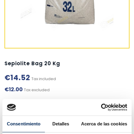
Sepiolite Bag 20 Kg
€14.52
Tax included
€12.00
Tax excluded
+ More info
10/19001
Reference:
Consentimiento
Detalles
Acerca de las cookies
0
In stock: