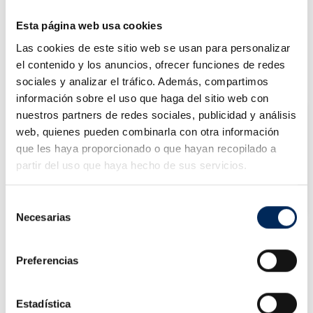
Quantity
Esta página web usa cookies
Las cookies de este sitio web se usan para personalizar

OUT OF STOCK
GET A QUOTE
Out-of-Stock
el contenido y los anuncios, ofrecer funciones de redes
sociales y analizar el tráfico. Además, compartimos
información sobre el uso que haga del sitio web con
nuestros partners de redes sociales, publicidad y análisis
web, quienes pueden combinarla con otra información
que les haya proporcionado o que hayan recopilado a
He leído y acepto las
políticas de privacidad
partir del uso que haya hecho de sus servicios.
NOTIFY ME WHEN AVAILABLE
Selección
Necesarias
de
consentimiento
Preferencias
Delivery within 4 to 10 days.
Estadística