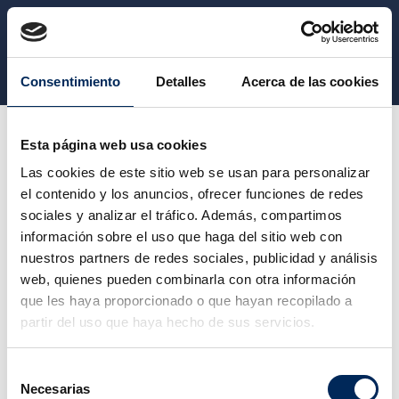
CATEGORY
Consentimiento
Detalles
Acerca de las cookies
Workwear
Working trousers
Esta página web usa cookies
Las cookies de este sitio web se usan para personalizar
el contenido y los anuncios, ofrecer funciones de redes
WORKING TROUSERS
sociales y analizar el tráfico. Además, compartimos
información sobre el uso que haga del sitio web con
nuestros partners de redes sociales, publicidad y análisis
Sorry for the inconvenience.
web, quienes pueden combinarla con otra información
Search again what you are looking for
que les haya proporcionado o que hayan recopilado a
partir del uso que haya hecho de sus servicios.
Selección
Necesarias
de