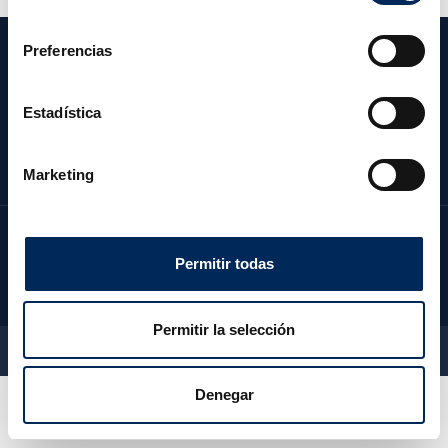
consentimiento
Preferencias
CATEGORIES
OUR COMPANY
Estadística
CLIENT ZONE
CONTACT US
Marketing
Permitir todas
Permitir la selección
2026 © EquipoTaller - All rights reserved
Denegar