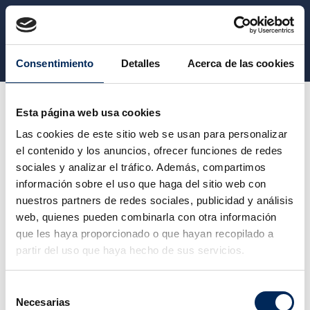
CATEGORY
Consentimiento
Detalles
Acerca de las cookies
Vêtement de travail
Pantalon de travail
Esta página web usa cookies
Las cookies de este sitio web se usan para personalizar
el contenido y los anuncios, ofrecer funciones de redes
PANTALON DE TRAVAIL
sociales y analizar el tráfico. Además, compartimos
información sobre el uso que haga del sitio web con
nuestros partners de redes sociales, publicidad y análisis
Veuillez nous excuser pour le désagrément.
web, quienes pueden combinarla con otra información
Effectuez une nouvelle recherche
que les haya proporcionado o que hayan recopilado a
partir del uso que haya hecho de sus servicios.
Selección
Necesarias
de