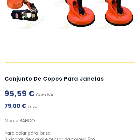
Conjunto De Copos Para Janelas
95,59 €
Com IVA
79,00 €
s/Iva.
Marca BAHCO
Para colar pára-brisa
2 xícaras de casal e tensor da correia 5m