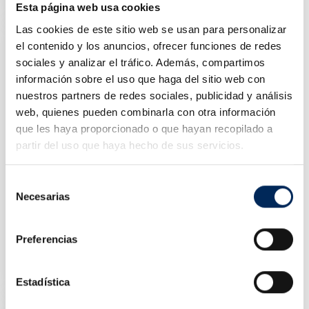
Preço
265,00 €
Esta página web usa cookies
Las cookies de este sitio web se usan para personalizar
el contenido y los anuncios, ofrecer funciones de redes
sociales y analizar el tráfico. Además, compartimos
información sobre el uso que haga del sitio web con
nuestros partners de redes sociales, publicidad y análisis
web, quienes pueden combinarla con otra información
que les haya proporcionado o que hayan recopilado a
partir del uso que haya hecho de sus servicios.
Selección
Necesarias
de
consentimiento
Preferencias
Suporte Do Rolo Fixo Oficina
10/TRM4902
Preço
13,97 €
Estadística