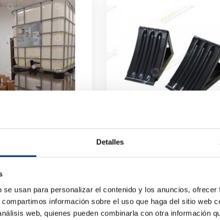
Detalles
Bidones De Plástico Vacíos 1.000 Litros
10/TRN37-2
Preço
Preço
€
35,33 €
s
b se usan para personalizar el contenido y los anuncios, ofrecer
s, compartimos información sobre el uso que haga del sitio web 
 análisis web, quienes pueden combinarla con otra información q