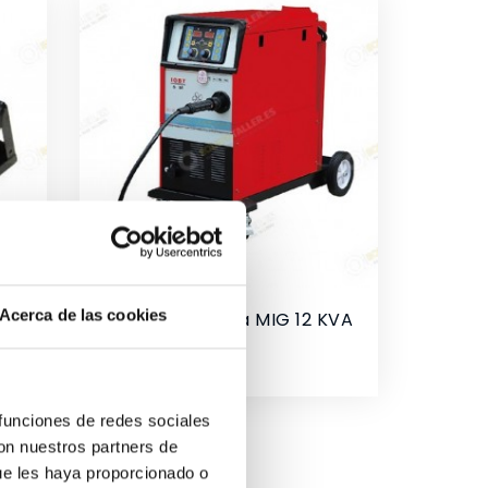
Acerca de las cookies
Roda De Sapatos Ou Taco Caminhões
Máquina De Solda MIG 12 KVA
10/TRBC270A-380
Preço
1 680,00 €
 funciones de redes sociales
con nuestros partners de
ue les haya proporcionado o