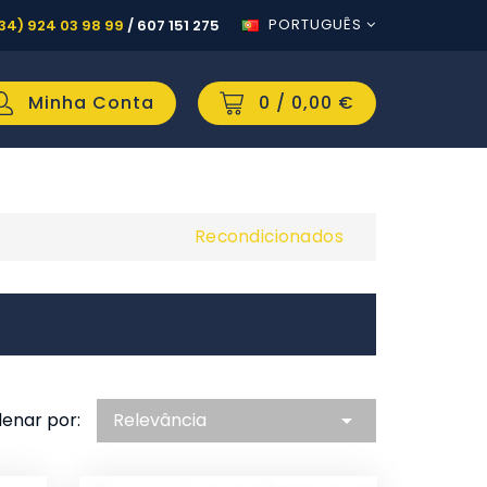
PORTUGUÊS
34) 924 03 98 99
/
607 151 275
Minha Conta
0
/ 0,00 €
Recondicionados
enar por:
Relevância
