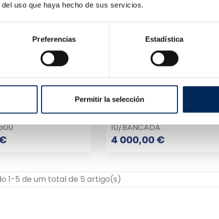
r del uso que haya hecho de sus servicios.
Preferencias
Estadística
Permitir la selección
Pontos Welding Machine Digital Spotter 8500 A
Bancada
500
10/BANCADA
Preço
Preço
 €
4 000,00 €
 1-5 de um total de 5 artigo(s)