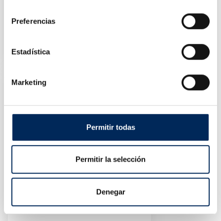
consentimiento
Preferencias
Écran Endoscope
0/39-BE210
Estadística
Prix
1 176,22 €
Marketing
Permitir todas
Permitir la selección
Denegar