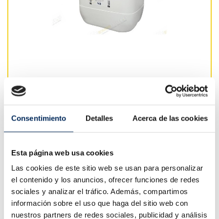
HLP 46 Hydraulic Oil HV 20 Liters
Consentimiento
Detalles
Acerca de las cookies
€78.65
Tax included
Esta página web usa cookies
€65.00
Tax excluded
Las cookies de este sitio web se usan para personalizar
Monograde mineral hydraulic oil extreme pressure of
el contenido y los anuncios, ofrecer funciones de redes
advanced technology. Especialmene suitable for any
sociales y analizar el tráfico. Además, compartimos
system or hydraulic circuit. Suitable for insta…
+ More
información sobre el uso que haga del sitio web con
info
nuestros partners de redes sociales, publicidad y análisis