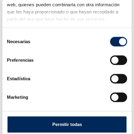
web, quienes pueden combinarla con otra información
0/004708
Reference:
que les haya proporcionado o que hayan recopilado a
52
In stock:
partir del uso que haya hecho de sus servicios.
Quantity
Selección
Necesarias
de
ADD TO CART
GET A QUOTE
consentimiento
Preferencias
Estadística
Delivery within 4 to 10 days.
Marketing
Ability to pick up in store
(without transport costs)
Permitir todas