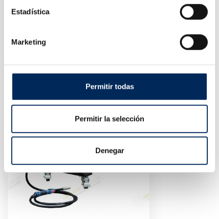
Estadística
Starter Motors 800 12v CA
Marketing
0/39-BBL12-800-
Price
€320.00
Permitir todas
Permitir la selección
Denegar