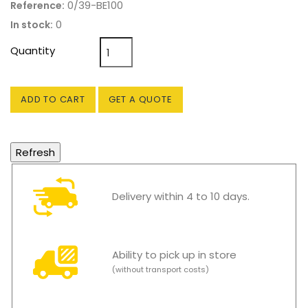
0/39-BE100
Reference:
0
In stock:
Quantity
ADD TO CART
GET A QUOTE
Delivery within 4 to 10 days.
Ability to pick up in store
(without transport costs)