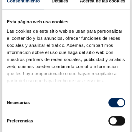
Consentimiento
Detalles
Acerca de las cookies
Esta página web usa cookies
Las cookies de este sitio web se usan para personalizar
Checker Trailer Socket
el contenido y los anuncios, ofrecer funciones de redes
10/39-BELT247N
sociales y analizar el tráfico. Además, compartimos
Price
€91.26
información sobre el uso que haga del sitio web con
nuestros partners de redes sociales, publicidad y análisis
web, quienes pueden combinarla con otra información
que les haya proporcionado o que hayan recopilado a
partir del uso que haya hecho de sus servicios.
Selección
Necesarias
de
consentimiento
Preferencias