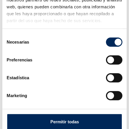
Ability to pick up in store
web, quienes pueden combinarla con otra información
(without transport costs)
que les haya proporcionado o que hayan recopilado a
partir del uso que haya hecho de sus servicios.
Selección
Online since 2011
Necesarias
de
consentimiento
Preferencias
Description
Estadística
TECHNICAL CHARACTERISTICS:
Model
T25671
Marketing
Capacity
560 Kg.
Weight
29.2 Kg.
Permitir todas