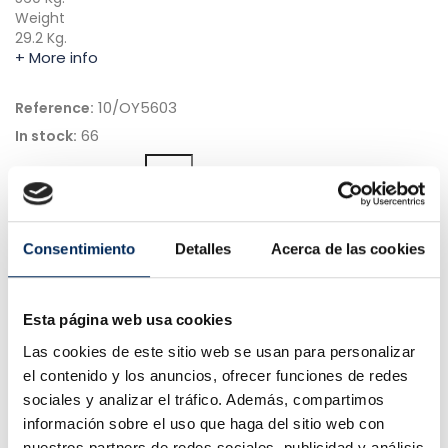
Weight
29.2 Kg.
+ More info
10/OY5603
Reference:
66
In stock:
Quantity
ADD TO CART
GET A QUOTE
Consentimiento
Detalles
Acerca de las cookies
Esta página web usa cookies
Las cookies de este sitio web se usan para personalizar
el contenido y los anuncios, ofrecer funciones de redes
Delivery within 4 to 10 days.
sociales y analizar el tráfico. Además, compartimos
información sobre el uso que haga del sitio web con
nuestros partners de redes sociales, publicidad y análisis