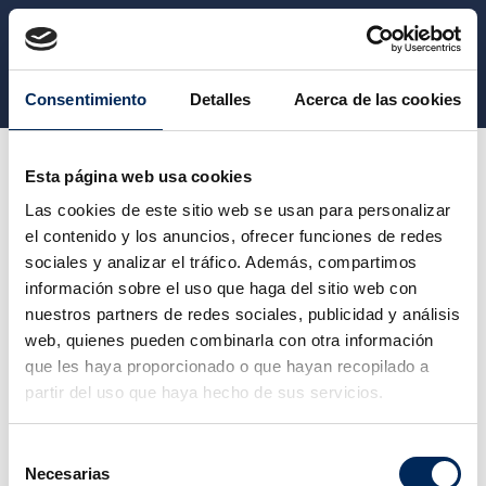
CATEGORY
Consentimiento
Detalles
Acerca de las cookies
Safety
Safety boots
Esta página web usa cookies
Las cookies de este sitio web se usan para personalizar
el contenido y los anuncios, ofrecer funciones de redes
SAFETY BOOTS
sociales y analizar el tráfico. Además, compartimos
información sobre el uso que haga del sitio web con
nuestros partners de redes sociales, publicidad y análisis
Sorry for the inconvenience.
web, quienes pueden combinarla con otra información
Search again what you are looking for
que les haya proporcionado o que hayan recopilado a
partir del uso que haya hecho de sus servicios.
Selección
Necesarias
de