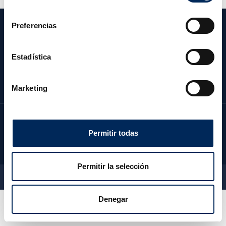
consentimiento
Preferencias
CATEGORIES
OUR COMPANY
Estadística
CLIENT ZONE
CONTACT US
Marketing
Permitir todas
Permitir la selección
2026 © EquipoTaller - All rights reserved
Denegar