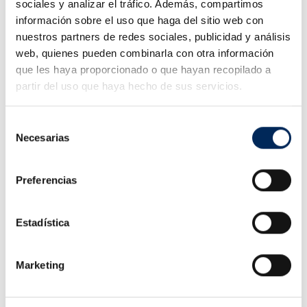
sociales y analizar el tráfico. Además, compartimos
información sobre el uso que haga del sitio web con
nuestros partners de redes sociales, publicidad y análisis
web, quienes pueden combinarla con otra información
Livraison 4 a 10 jours.
que les haya proporcionado o que hayan recopilado a
partir del uso que haya hecho de sus servicios.
Possibilité de ramasser en
magasin
Selección
Necesarias
(sans frais de transport)
de
consentimiento
Preferencias
En ligne depuis 2011
Estadística
Description
Marketing
Capacité 10 tonnes