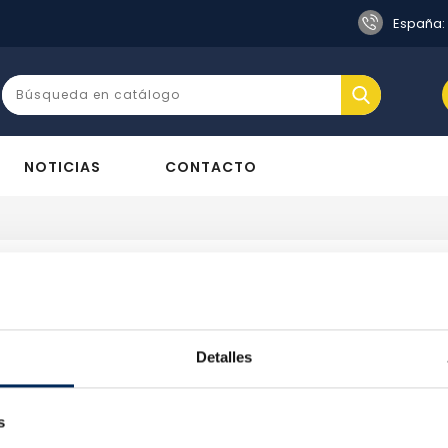
s
España:
NOTICIAS
CONTACTO
A
Detalles
Lamentamos las molestias.
s
Realice una nueva búsqueda sobre su interés