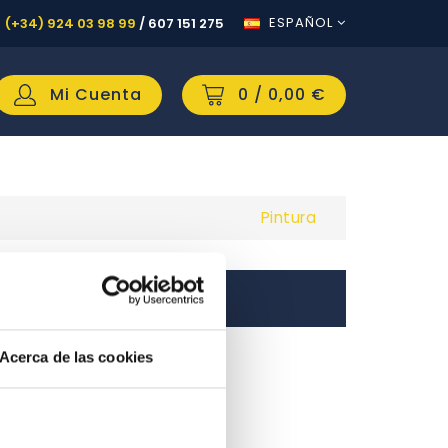
ESPAÑOL
(+34) 924 03 98 99
/
607 151 275
Mi Cuenta
0
/ 0,00 €
Pintura
Acerca de las cookies