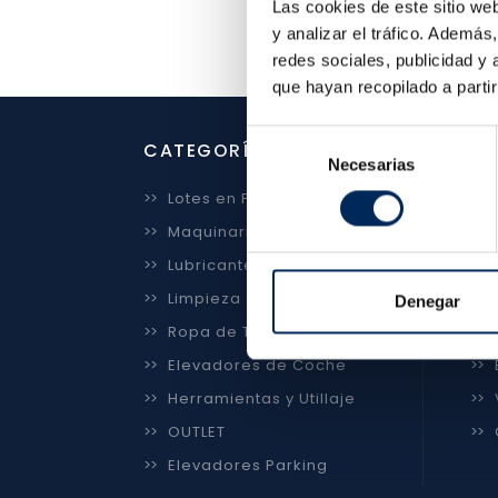
Las cookies de este sitio we
y analizar el tráfico. Ademá
redes sociales, publicidad y
que hayan recopilado a parti
Selección
CATEGORÍAS
NU
Necesarias
de
consentimiento
>>
Lotes en Promoción
>>
>>
Maquinaria y Taller
>>
>>
Lubricantes y Gas
>>
>>
Limpieza e Higiene
>>
Denegar
>>
Ropa de Trabajo
>>
>>
Elevadores de Coche
>>
>>
Herramientas y Utillaje
>>
>>
OUTLET
>>
>>
Elevadores Parking