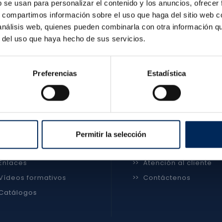
b se usan para personalizar el contenido y los anuncios, ofrecer
s, compartimos información sobre el uso que haga del sitio web 
 análisis web, quienes pueden combinarla con otra información q
r del uso que haya hecho de sus servicios.
ESTRA EMPRESA
ZONA CLIENTE
Preferencias
Estadística
Políticas de privacidad
>>
Mi Cuenta
Condiciones generales
>>
Gastos de Envío
Política de cookies
>>
Plazo de Entrega
Aviso legal
>>
Formas de Pago
Permitir la selección
Gedauto Desarrollo S.L.
>>
FAQ
Enlaces
>>
Atención al cliente
Vídeos formativos
>>
Contáctenos
Catálogos