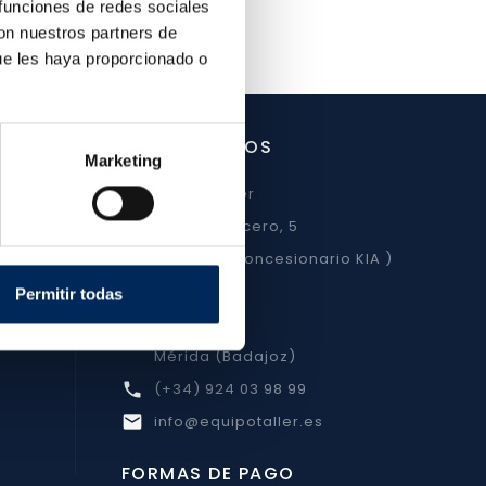
 funciones de redes sociales
con nuestros partners de
ue les haya proporcionado o
CONTÁCTENOS
Marketing
EquipoTaller

Calle del Acero, 5
( Junto al concesionario KIA )
España
Permitir todas
Badajoz
Mérida (Badajoz)
(+34) 924 03 98 99

info@equipotaller.es

FORMAS DE PAGO