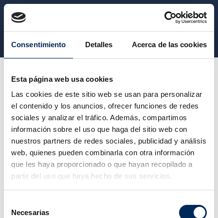
CATEGORY
Consentimiento
Detalles
Acerca de las cookies
Vêtement de travail
Shirt
Esta página web usa cookies
Las cookies de este sitio web se usan para personalizar
el contenido y los anuncios, ofrecer funciones de redes
SHIRT
sociales y analizar el tráfico. Además, compartimos
información sobre el uso que haga del sitio web con
nuestros partners de redes sociales, publicidad y análisis
Veuillez nous excuser pour le désagrément.
web, quienes pueden combinarla con otra información
Effectuez une nouvelle recherche
que les haya proporcionado o que hayan recopilado a
partir del uso que haya hecho de sus servicios.
Selección
Necesarias
de