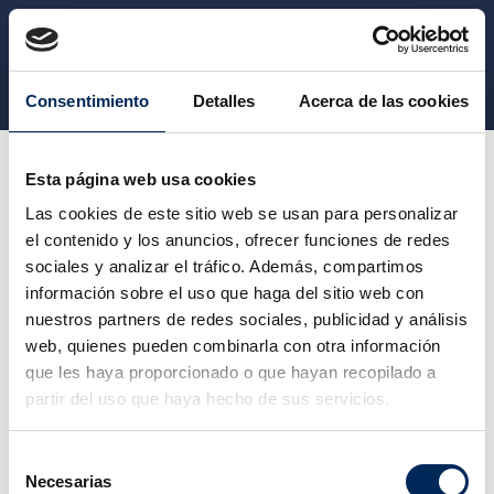
CATEGORY
Consentimiento
Detalles
Acerca de las cookies
Vêtement de travail
Gilets de travail
Esta página web usa cookies
Las cookies de este sitio web se usan para personalizar
el contenido y los anuncios, ofrecer funciones de redes
GILETS DE TRAVAIL
sociales y analizar el tráfico. Además, compartimos
información sobre el uso que haga del sitio web con
nuestros partners de redes sociales, publicidad y análisis
Veuillez nous excuser pour le désagrément.
web, quienes pueden combinarla con otra información
Effectuez une nouvelle recherche
que les haya proporcionado o que hayan recopilado a
partir del uso que haya hecho de sus servicios.
Selección
Necesarias
de