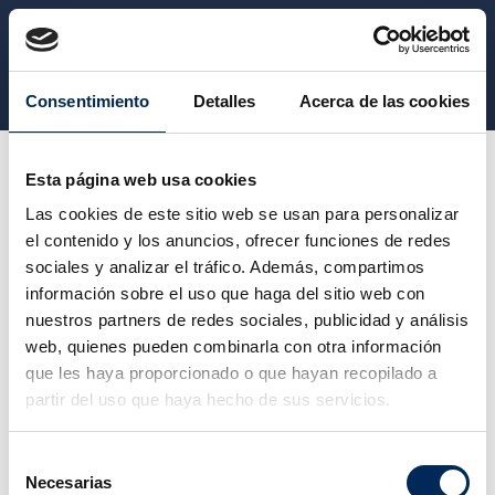
CATEGORY
Consentimiento
Detalles
Acerca de las cookies
Vêtement de travail
Vestes et sweatshirts
Esta página web usa cookies
Las cookies de este sitio web se usan para personalizar
el contenido y los anuncios, ofrecer funciones de redes
VESTES ET SWEATSHIRTS
sociales y analizar el tráfico. Además, compartimos
información sobre el uso que haga del sitio web con
nuestros partners de redes sociales, publicidad y análisis
Veuillez nous excuser pour le désagrément.
web, quienes pueden combinarla con otra información
Effectuez une nouvelle recherche
que les haya proporcionado o que hayan recopilado a
partir del uso que haya hecho de sus servicios.
Selección
Necesarias
de